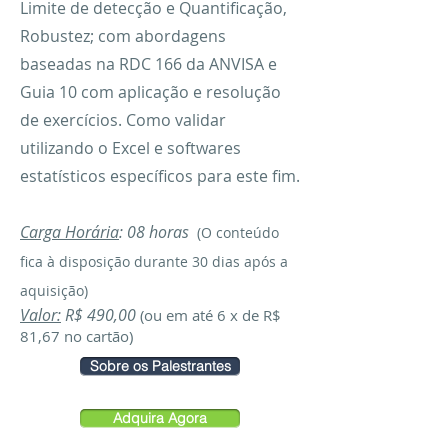
Limite de detecção e Quantificação,
Robustez; com abordagens
baseadas na RDC 166 da ANVISA e
Guia 10 com aplicação e resolução
de exercícios. Como validar
utilizando o Excel e softwares
estatísticos específicos para este fim.
Carga Horár
ia
: 08 horas
(O co
nteúdo
fica à disp
osição durant
e
30 dias após a
aquisição)
Valor:
R$ 490,00
(ou em até 6 x de R$
81,67 no cartão)
Sobre os Palestrantes
Adquira Agora